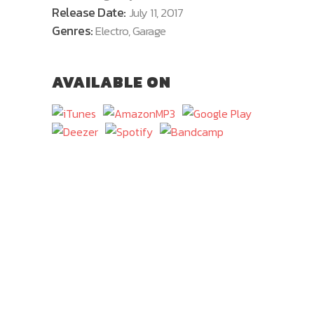
Release Date:
July 11, 2017
Genres:
Electro, Garage
AVAILABLE ON
Nam vehicula commodo pulvinar.
Morbi vel luctus dui. Maecenas
faucibus dignissim ante, et
sollicitudin eros rutrum viverra.
Sed viverra leo eget aliquam
ultricies. Lorem ipsum dolor sit