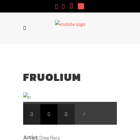
FRUOLIUM
/
Artist:
Drag Racy